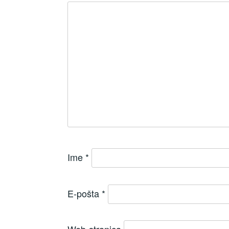
Ime
*
E-pošta
*